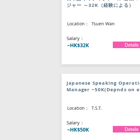
ジャー ～32K（経験による）
Location：
Tsuen Wan
​Salary：
~HK$32K
Details
Japanese Speaking Operat
Manager ~50K(Depnds on e
Location：
T.S.T.
​Salary：
~HK$50K
Details