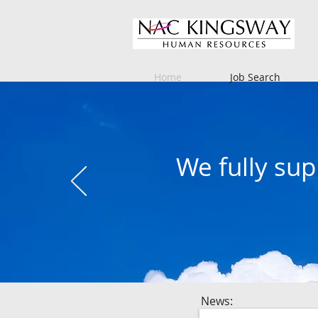
Home
Job Search
We fully su
News: