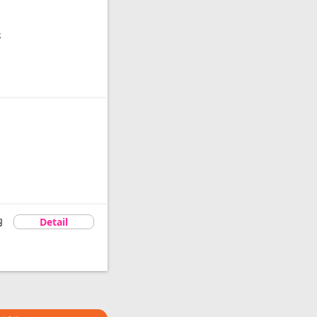
。
さ
内
Detail