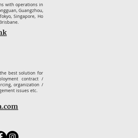
ms with operations in
Dongguan, Guangzhou,
Tokyo, Singapore, Ho
 Brisbane.
hk
the best solution for
ployment contract /
cing, organization /
gement issues etc.
a.com