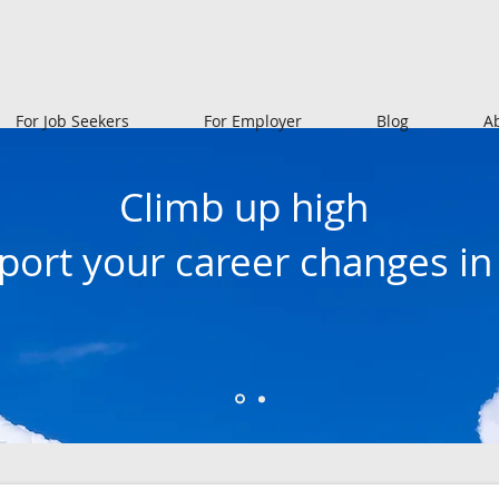
For Job Seekers
For Employer
Blog
A
Climb up high
pport your career changes i