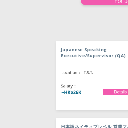
For 
Japanese Speaking
Executive/Supervisor (QA)
Location：
T.S.T.
​Salary：
~HK$26K
Details
日本語ネイティブレベル 営業マ