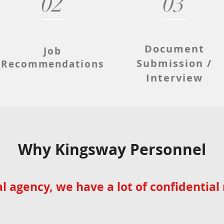
02
03
Document
Job
Submission /
Recommendations
Interview
Why Kingsway Personnel
al agency, we have a lot of confidentia