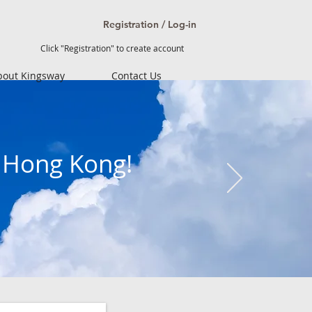
Registration / Log-in
Click "Registration" to create account
bout Kingsway
Contact Us
n Hong Kong!