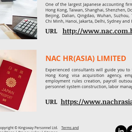
One of the largest Japanese accounting fir
Hong Kong, Taiwan, Shanghai, Shenzhen, 
Beijing, Dalian, Qingdao, Wuhan, Suzhou, 
Chi Minh, Hanoi, Jakarta, Delhi, Sydney and
URL
http:
//www.nac.com.
NAC HR(ASIA) LIMITED
Experienced consultants will guide you to 
Hong Kong visa acquisition agency, em
employment rules creation, payroll outsour
personnel system construction, labor mana
URL
https://www.nachrasi
opyright © Kingsway Personnel Ltd.
Terms and