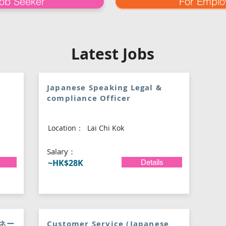
Job Seeker
For Emplo
Latest Jobs
Japanese Speaking Legal &
compliance Officer
Location：
Lai Chi Kok
​Salary：
~HK$28K
Details
ネー
Customer Service (Japanese