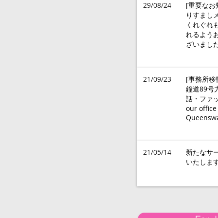
29/08/24
[重要なお
りすまし
くれぐれ
れるよう
ざいまし
21/09/23
[事務所移転
鐘道89号
話・ファック
our office
Queensway
21/05/14
新たなサ
いたしま