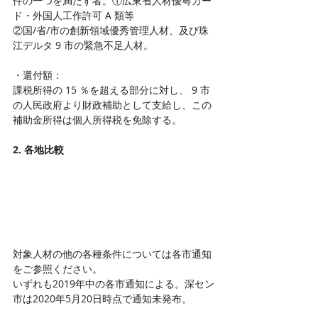
件の一つを満たす者。①広東省人材優粤カー
ド・外国人工作許可 A 類等
②国/省/市の創新領域優秀管理人材、及び珠
江デルタ 9 市の緊急不足人材。
・還付額：
課税所得の 15 ％を超える部分に対し、 9 市
の人民政府より財政補助として支給し、この
補助金所得は個人所得税を免除する。
2. 各地比較
対象人材の他の各種条件については各市通知
をご参照ください。
いずれも2019年中の各市通知による。深セン
市は2020年5月20日時点で通知未発布。