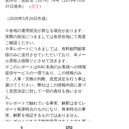
恵州市：恵財法［2019］14号（2019年10月
31日発布） （
原文
）
（2020年5月20日作成）
※各地の運用状況が異なる場合があります。
実際の状況につきましては各所在地にて再度
ご確認ください。
※本レポートにつきましては、有料顧問顧客
様のみに送付させていただいており、本メー
ル受取人様限りとさせて頂きます。
※このレポートはNAC名南のお客様への情報
提供サービスの一環であり、この情報のみ
で、人事・労務の判断、意思決定を行う事は
避けてください。弊社はこの情報内容に基づ
く意思決定に対して一切の責任を負いませ
ん。
※レポートで触れている事実、解釈は全てレ
ポート執筆時点のものになり、将来時点の事
実、解釈を保証するものではありません。
※レポートにある主観的意見はあくまでも筆
者個人の意見又は主観であり、所属する団体