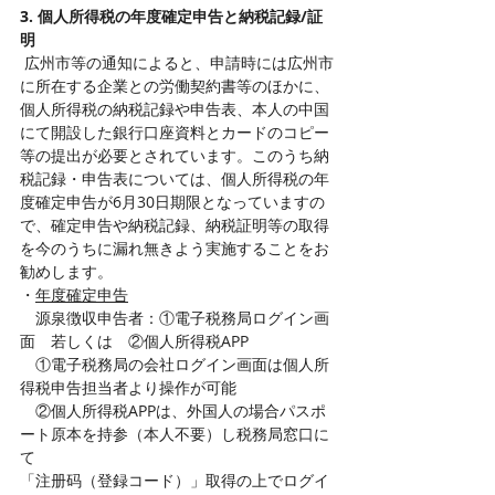
3. 個人所得税の年度確定申告と納税記録/証
明
 広州市等の通知によると、申請時には広州市
に所在する企業との労働契約書等のほかに、
個人所得税の納税記録や申告表、本人の中国
にて開設した銀行口座資料とカードのコピー
等の提出が必要とされています。このうち納
税記録・申告表については、個人所得税の年
度確定申告が6月30日期限となっていますの
で、確定申告や納税記録、納税証明等の取得
を今のうちに漏れ無きよう実施することをお
勧めします。
・
年度確定申告
　源泉徴収申告者：①電子税務局ログイン画
面　若しくは　②個人所得税APP 
　①電子税務局の会社ログイン画面は個人所
得税申告担当者より操作が可能
　②個人所得税APPは、外国人の場合パスポ
ート原本を持参（本人不要）し税務局窓口に
て
「注册码（登録コード）」取得の上でログイ