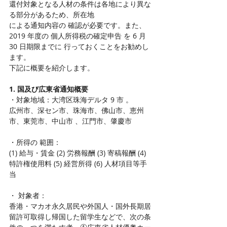
還付対象となる人材の条件は各地により異な
る部分があるため、所在地
による通知内容の 確認が必要です。また、 
2019 年度の 個人所得税の確定申告 を 6 月 
30 日期限までに 行っておくことをお勧めし
ます。
下記に概要を紹介します。
1. 国及び広東省通知概要
・対象地域：大湾区珠海デルタ 9 市 。
広州市、深セン市、珠海市、佛山市、恵州
市、東莞市、中山市 、江門市、肇慶市
・所得の 範囲：
(1) 給与・賃金 (2) 労務報酬 (3) 寄稿報酬 (4) 
特許権使用料 (5) 経営所得 (6) 人材項目等手
当
・ 対象者：
香港・マカオ永久居民や外国人・国外長期居
留許可取得し帰国した留学生などで、次の条