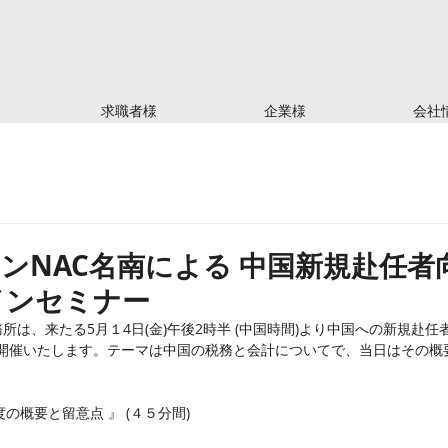
求職者様
企業様
会社
深センNAC名南による 中国新規赴任
インセミナー
所は、来たる5月１4日(金)午後2時半 (中国時間)より中国への新規赴任
) を開催いたします。テーマは中国の税務と会計についてで、当日はその
。
の概要と留意点 』 (４５分間) 