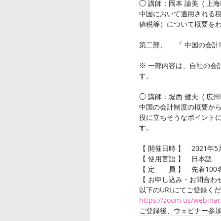
◯ 講師：岡本 諭美  ( 上
中国において適用される
値税等）について概要を
第二部、　 『 中国の会計制
※ 一部内容は、自社の会
す。
◯ 講師：堀西 健夫  ( 
中国の会計制度の概要から
役に立ちそうなポイント
す。
【 開催日時 】　2021年5月
【 使用言語 】　日本語
【 定　　員 】　先着100
【 お申し込み・お問合わ
以下のURLにてご登録く
https://zoom.us/webina
ご登録後、ウェビナー参