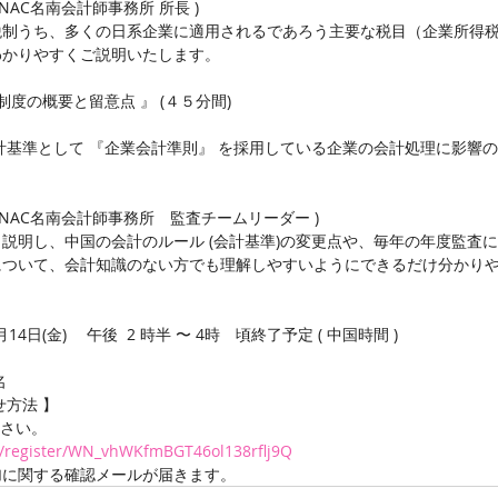
海NAC名南会計師事務所 所長 ) 
税制うち、多くの日系企業に適用されるであろう主要な税目（企業所得
わかりやすくご説明いたします。
度の概要と留意点 』 (４５分間) 
計基準として 『企業会計準則』 を採用している企業の会計処理に影響
広州NAC名南会計師事務所　監査チームリーダー ) 
説明し、中国の会計のルール (会計基準)の変更点や、毎年の年度監査
について、会計知識のない方でも理解しやすいようにできるだけ分かり
14日(金) 　午後  2 時半 〜 4時　頃終了予定 ( 中国時間 ) 
名
せ方法 】
ださい。
r/register/WN_vhWKfmBGT46ol138rflj9Q
加に関する確認メールが届きます。