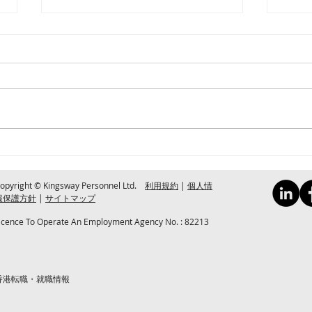
[中
[中国] 新『広東省人口と計画
生育条例』育児休暇Q&A 及
び実務上のアドバイス
opyright © Kingsway Personnel Ltd.
利用規約
|
個人情
報保護方針
|
サイトマップ
icence To Operate An Employment Agency No. : 82213
香港転職・就職情報