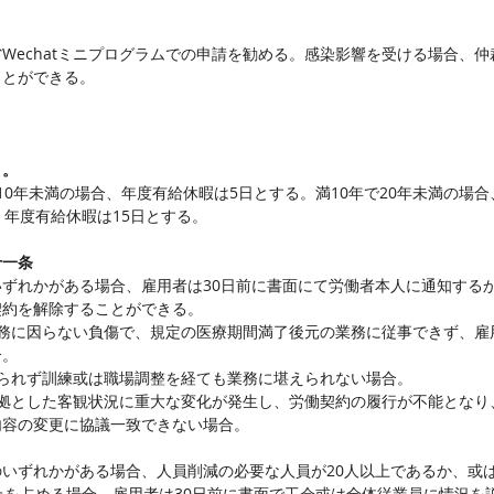
Wechatミニプログラムでの申請を勧める。感染影響を受ける場合、
ことができる。
り。
10年未満の場合、年度有給休暇は5日とする。満10年で20年未満の場合
、年度有給休暇は15日とする。
十一条
ずれかがある場合、雇用者は30日前に書面にて労働者本人に通知する
契約を解除することができる。
公務に因らない負傷で、規定の医療期間満了後元の業務に従事できず、雇
合。
えられず訓練或は職場調整を経ても業務に堪えられない場合。
根拠とした客観状況に重大な変化が発生し、労働契約の履行が不能となり
内容の変更に協議一致できない場合。
いずれかがある場合、人員削減の必要な人員が20人以上であるか、或は
上を占める場合、雇用者は30日前に書面で工会或は全体従業員に情況を