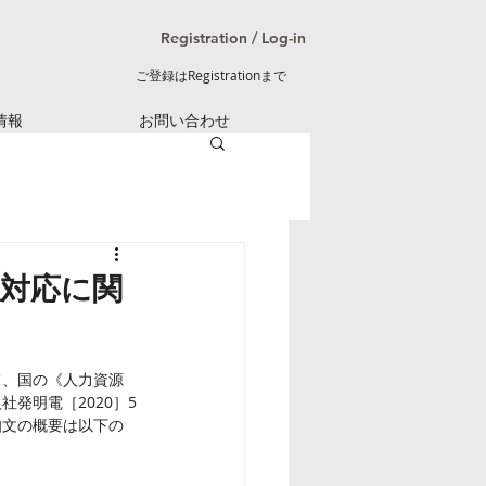
Registration / Log-in
ご登録はRegistrationまで
情報
お問い合わせ
係対応に関
て、国の《人力資源
発明電［2020］5
知文の概要は以下の