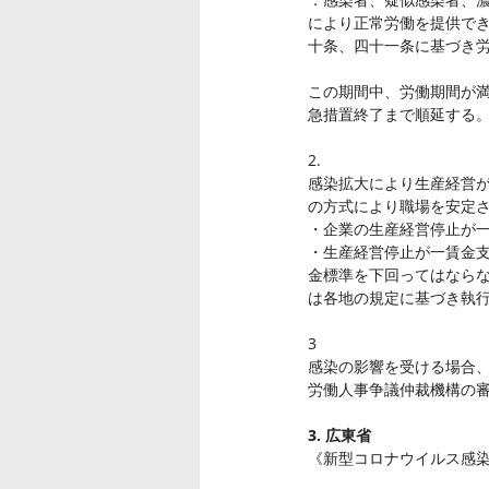
により正常労働を提供で
十条、四十一条に基づき
この期間中、労働期間が
急措置終了まで順延する
2.
感染拡大により生産経営
の方式により職場を安定
・企業の生産経営停止が
・生産経営停止が一賃金
金標準を下回ってはなら
は各地の規定に基づき執
3
感染の影響を受ける場合
労働人事争議仲裁機構の
3. 広東省
《新型コロナウイルス感