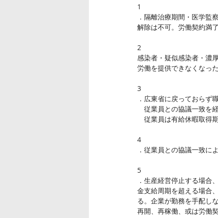
1
．隔離治療期間・医学監
解除は不可。労働契約満
2
感染者・疑似感染者・濃
労働を提供できなくなっ
3
．広東省に戻っておらず
　従業員との協議一致を
　従業員は有給休暇取得
4
．従業員との協議一致に
5
．生産経営停止する場合、
金支給周期を超える場合
る。企業が勤務を手配しな
再開、再稼働、或は労働