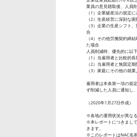
業員の意見聴取後、人員
（1）企業破産法の規定に
（2）生産経営に深刻な困
（3）企業の生産シフト
合
（4）その他労働契約締
た場合
人員削減時、優先的に以
（1）当雇用者と比較的長
（2）当雇用者と無固定期
（3）家庭にその他の就
雇用者は本条第一項の規
ず削減した人員に通知し
（2020年1月27日作成）
※各地の運用状況が異な
※本レポートにつきまし
きます。
※このレポートはNAC名