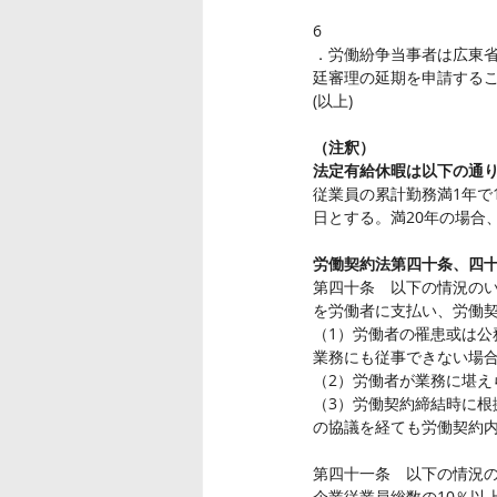
6
．労働紛争当事者は広東省
廷審理の延期を申請する
(以上)
（注釈）
法定有給休暇は以下の通
従業員の累計勤務満1年で
日とする。満20年の場合
労働契約法第四十条、四
第四十条　以下の情況のい
を労働者に支払い、労働
（1）労働者の罹患或は
業務にも従事できない場
（2）労働者が業務に堪
（3）労働契約締結時に
の協議を経ても労働契約
第四十一条　以下の情況の
企業従業員総数の10％以