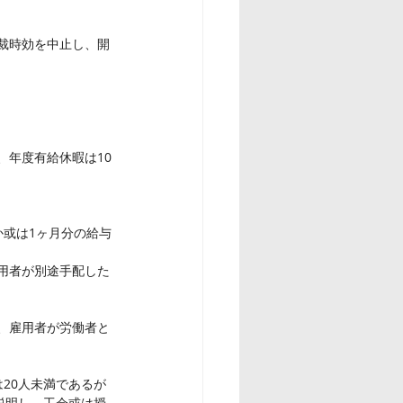
仲裁時効を中止し、開
、年度有給休暇は10
か或は1ヶ月分の給与
用者が別途手配した
、雇用者が労働者と
20人未満であるが
説明し、工会或は授