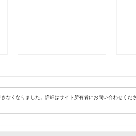
できなくなりました。詳細はサイト所有者にお問い合わせくだ
[中
[中国] 新『広東省人口と計画
生育条例』育児休暇Q&A 及
び実務上のアドバイス