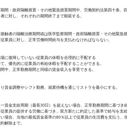
察期間・政府隔離措置・その他緊急措置期間中、労働契約法第四十条、
了者に対し、それぞれの期間終了まで順延する。
厚接触者の隔離治療期間或は医学監察期間・政府隔離措置・その他緊急
た従業員に対し、正常労働時間給与を支払わなければならない。
職場に復帰していない従業員の休暇を合理的に手配する
経て、優先的に従業員の有給休暇を手配することができる。
期間中、正常勤務期間と同様の賃金収入を享受できる。
より賃金調整やシフト勤務、就業待機を通じリストラを最小にする。
一賃金支給周期（最長30日）を超えない場合、正常勤務期間に基づき
、従業員の提供する労働に基づき、双方新たに約定した基準で給与を支
い場合、当地の最低賃金基準の80％以上で従業員の生活費を支払う。
契約解除まで。