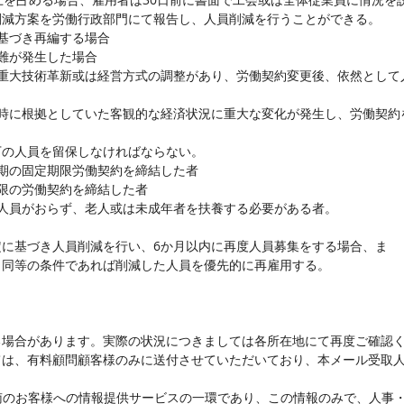
削減方案を労働行政部門にて報告し、人員削減を行うことができる。
基づき再編する場合
難が発生した場合
、重大技術革新或は経営方式の調整があり、労働契約変更後、依然として
結時に根拠としていた客観的な経済状況に重大な変化が発生し、労働契約
下の人員を留保しなければならない。
期の固定期限労働契約を締結した者
限の労働契約を締結した者
業人員がおらず、老人或は未成年者を扶養する必要がある者。
定に基づき人員削減を行い、6か月以内に再度人員募集をする場合、ま
、同等の条件であれば削減した人員を優先的に再雇用する。
る場合があります。実際の状況につきましては各所在地にて再度ご確認
ては、有料顧問顧客様のみに送付させていただいており、本メール受取
南のお客様への情報提供サービスの一環であり、この情報のみで、人事