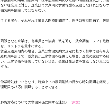
きない従業員に対し、企業はその期間の労働報酬を支給しなければなら
労働契約を解除してはならない。
満了する場合、それぞれ従業員の医療期間満了、医学監察期間満了、隔
。
が困難となる企業は、従業員との協議一致を通じ、賃金調整、シフト勤
させ、リストラを最小にする。
一賃金支給周期内の場合、企業は労働契約の規定に基づく標準で給与を
支給周期を超えて、従業員が正常労働を提供した場合、企業の支給する
ない。正常労働を提供していない場合、企業は生活費を支給しなければ
行する。
、仲裁時効は中止となり、時効中止の原因消滅の日から時効期間を継続
審理期限も相応に順延することができる。
染肺炎対応についての労働関係に関する通知》（
原文
）