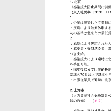
1. 北京
《感染拡大防止期間に労
（京人社労字［2020］1
1
．企業は感染した従業員
・疾病により治療休暇す
与の基準は北京市の最低賃
2
．感染により隔離された
・感染者・疑似感染者、
づき支給。
・感染拡大により適時に
を手配可能。
・職場復帰まで比較的長
基準の70％以上で基本生
・出張従業員で適時に北
2. 上海市
《人力資源社会保障部弁
題の通知》　（
原文
）
1
．感染者、疑似感染者、