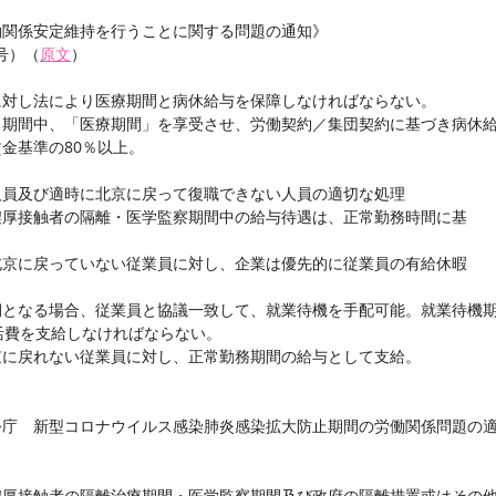
働関係安定維持を行うことに関する問題の通知》
1号）（
原文
）
に対し法により医療期間と病休給与を保障しなければならない。
る期間中、「医療期間」を享受させ、労働契約／集団契約に基づき病休
金基準の80％以上。
人員及び適時に北京に戻って復職できない人員の適切な処理
濃厚接触者の隔離・医学監察期間中の給与待遇は、正常勤務時間に基
北京に戻っていない従業員に対し、企業は優先的に従業員の有給休暇
期となる場合、従業員と協議一致して、就業待機を手配可能。就業待機
活費を支給しなければならない。
京に戻れない従業員に対し、正常勤務期間の給与として支給。
公庁　新型コロナウイルス感染肺炎感染拡大防止期間の労働関係問題の
濃厚接触者の隔離治療期間・医学監察期間及び政府の隔離措置或はその