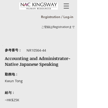
Registration / Log-in
ご登録はRegistrationまで
参考番号：
NR10564-44
Accounting and Administrator-
Native Japanese Speaking
勤務地：
Kwun Tong
給与：
~HK$25K