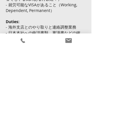
- 就労可能なVISAがあること（Working,
Dependent, Permanent）
Duties:
- 海外支店とのやり取りと連絡調整業務
- 日本本社への申請書類、稟議書などの確
認と作成
- 会議資料作成
申し込む
戻る
2025年10月30日 16:00:00
Copyright © Kingsway Personnel Ltd.
利用規約
|
個人
情報保護方針
|
サイトマップ
Licence To Operate An Employment Agency No. : 82213